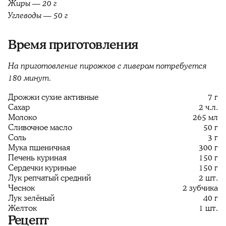
Жиры — 20 г
Углеводы — 50 г
Время приготовления
На приготовление пирожков с ливером потребуется
180 минут.
Дрожжи сухие активные
7 г
Сахар
2 ч.л.
Молоко
265 мл
Сливочное масло
50 г
Соль
3 г
Мука пшеничная
300 г
Печень куриная
150 г
Сердечки куриные
150 г
Лук репчатый средний
2 шт.
Чеснок
2 зубчика
Лук зелёный
40 г
Желток
1 шт.
Рецепт