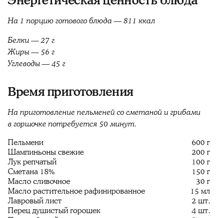
Энергетическая ценность блюда
На 1 порцию готового блюда — 811 ккал
Белки — 27 г
Жиры — 56 г
Углеводы — 45 г
Время приготовления
На приготовление пельменей со сметаной и грибами
в горшочке потребуется 50 минут.
Пельмени
600 г
Шампиньоны свежие
200 г
Лук репчатый
100 г
Сметана 18%
150 г
Масло сливочное
30 г
Масло растительное рафинированное
15 мл
Лавровый лист
2 шт.
Перец душистый горошек
4 шт.