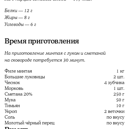
Белки — 12 г
Жиры — 8 г
Углеводы — 6 г
Время приготовления
На приготовление минтая с луком и сметаной
на сковороде потребуется 30 минут.
Филе минтая
1 кг
Большие луковицы
2 шт.
Чеснок
4 зубчика
Морковь
1 шт.
Сметана 20%
250 г
Мука
50 г
Тимьян
10 г
Укроп
2 веточки
Соль
по вкусу
Молотый чёрный перец
по вкусу