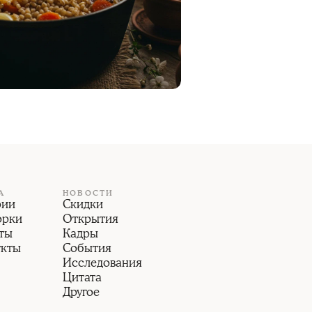
А
НОВОСТИ
рии
Скидки
орки
Открытия
ты
Кадры
укты
События
Исследования
Цитата
Другое