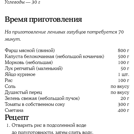
Углеводы — 30 г
Время приготовления
На приготовление ленивых голубцов потребуется 70
минут.
Фарш мясной (свиной)
800 г
Капуста белокочанная (небольшой кочанчик)
500 г
Морковь (небольшая)
100 г
Лук репчатый (маленький)
50 г
Яйцо куриное
1 шт.
Рис
100 г
Соль
по вкусу
Душистый перец
по вкусу
Зелень свежая (небольшой пучок)
20 г
Томаты в собственном соку
300 г
Сметана
400 г
Рецепт
Отварить рис в подсоленной воде
до полуготовности, затем слить воду.