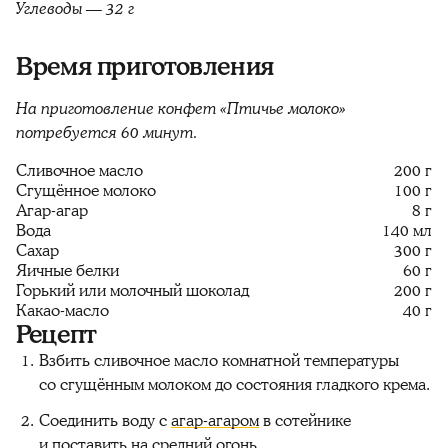
Углеводы — 32 г
Время приготовления
На приготовление конфет «Птичье молоко»
потребуется 60 минут.
Сливочное масло
200 г
Сгущённое молоко
100 г
Агар-агар
8 г
Вода
140 мл
Сахар
300 г
Яичные белки
60 г
Горький или молочный шоколад
200 г
Какао-масло
40 г
Рецепт
Взбить сливочное масло комнатной температуры
со сгущённым молоком до состояния гладкого крема.
Соединить воду с
агар-агаром
в сотейнике
и поставить на средний огонь.