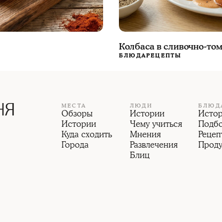
Колбаса в сливочно-том
БЛЮДА
РЕЦЕПТЫ
МЕСТА
ЛЮДИ
БЛЮД
Обзоры
Истории
Исто
Истории
Чему учиться
Подб
Куда сходить
Мнения
Рецеп
Города
Развлечения
Прод
Блиц