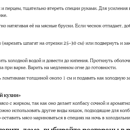
и перцем, тщательно втереть специи руками. Для усиления 
ике.
но натягивая её на мясные бруски. Если чеснок отпадает, до
(нарезать шпагат на отрезки 25–30 см) или подвернуть и за
ть холодной водой и довести до кипения. Проткнуть оболочк
ла при варке. Варить на медленном огне до готовности.
ь ломтиками толщиной около 1 см и подавать как холодную за
й кухни»
ясо с жирком, так как оно делает колбасу сочной и ароматно
можно использовать другие виды кишок, подходящие для колб
 оставить мясо мариноваться в специях на ночь в холодильни