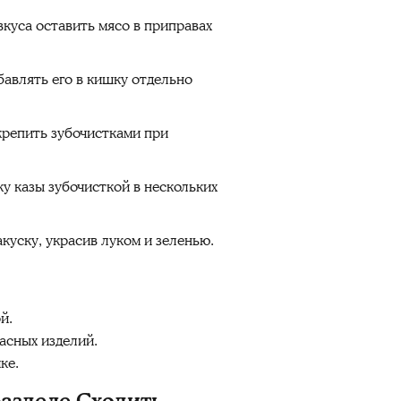
вкуса оставить мясо в приправах
бавлять его в кишку отдельно
крепить зубочистками при
у казы зубочисткой в нескольких
куску, украсив луком и зеленью.
й.
асных изделий.
ке.