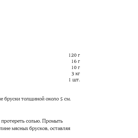
120 г
16 г
10 г
3 кг
1 шт.
е бруски толщиной около 5 см.
 и протереть солью. Промыть
длине мясных брусков, оставляя