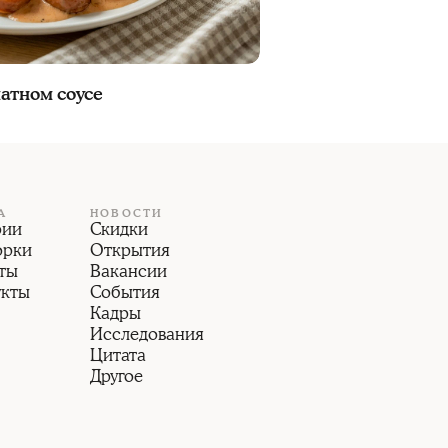
атном соусе
А
НОВОСТИ
рии
Скидки
орки
Открытия
ты
Вакансии
укты
События
Кадры
Исследования
Цитата
Другое