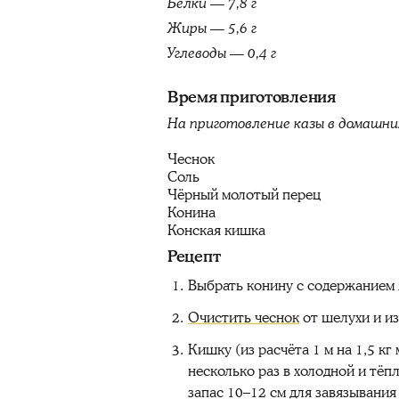
Белки — 7,8 г
Жиры — 5,6 г
Углеводы — 0,4 г
Время приготовления
На приготовление казы в домашни
Чеснок
Соль
Чёрный молотый перец
Конина
Конская кишка
Рецепт
Выбрать конину с содержанием 
Очистить чеснок
от шелухи и из
Кишку (из расчёта 1 м на 1,5 к
несколько раз в холодной и тёп
запас 10–12 см для завязывания