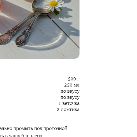
500 г
250 мл
по вкусу
по вкусу
1 веточка
2 ломтика
тельно промыть под проточной
ть в чашу блендера.