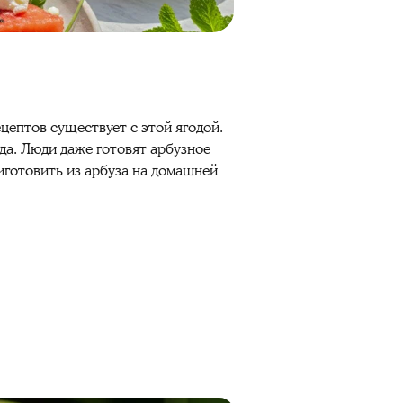
ецептов
существует с этой ягодой.
да
. Люди даже готовят
арбузное
иготовить
из
арбуза
на домашней