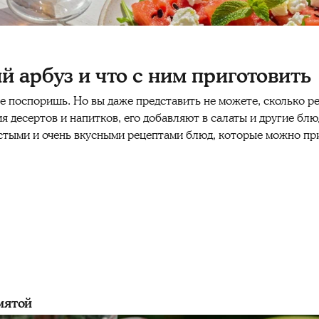
й арбуз и что с ним приготовить
 не поспоришь. Но вы даже представить не можете, сколько
р
ия
десертов
и
напитков
, его
добавляют
в
салаты
и другие
блю
остыми и
очень
вкусными
рецептами
блюд
, которые можно
пр
мятой