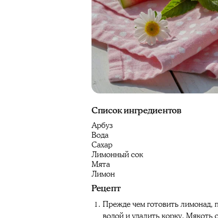
Список ингредиентов
Арбуз
Вода
Сахар
Лимонный сок
Мята
Лимон
Рецепт
Прежде чем готовить лимонад, 
водой и удалить корку. Мякоть 