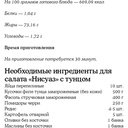
На 100 граммов готового блюда — 669,09 ккал
Белки — 1,04 г
Жиры — 73,16 г
Углеводы — 1,72 г
Время приготовления
На приготовление потребуется 30 минут.
Необходимые ингредиенты для
салата «Нисуаз» с тунцом
Яйца перепелиные
10 шт.
Кусочки филе тунца замороженные (без кожи)
500 г
Фасоль стручковая замороженная
400 г
Помидоры черри
250 г
Редис
4-5 шт.
Картофель отварной
5 шт.
Оливки без косточки
1 банка
Маслины без косточки
1 банка