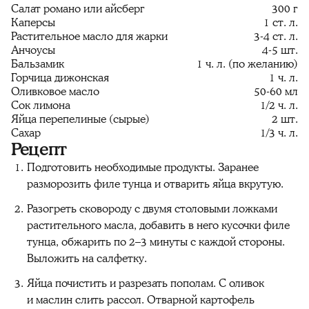
Салат романо или айсберг
300 г
Каперсы
1 ст. л.
Растительное масло для жарки
3-4 ст. л.
Анчоусы
4-5 шт.
Бальзамик
1 ч. л. (по желанию)
Горчица дижонская
1 ч. л.
Оливковое масло
50-60 мл
Сок лимона
1/2 ч. л.
Яйца перепелиные (сырые)
2 шт.
Сахар
1/3 ч. л.
Рецепт
Подготовить необходимые продукты. Заранее
разморозить филе тунца и отварить яйца вкрутую.
Разогреть сковороду с двумя столовыми ложками
растительного масла, добавить в него кусочки филе
тунца, обжарить по 2–3 минуты с каждой стороны.
Выложить на салфетку.
Яйца почистить и разрезать пополам. С оливок
и маслин слить рассол. Отварной картофель