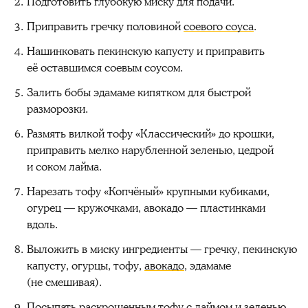
Подготовить глубокую миску для подачи.
Приправить гречку половиной
соевого соуса
.
Нашинковать пекинскую капусту и приправить
её оставшимся соевым соусом.
Залить бобы эдамаме кипятком для быстрой
разморозки.
Размять вилкой тофу «Классический» до крошки,
приправить мелко нарубленной зеленью, цедрой
и соком лайма.
Нарезать тофу «Копчёный» крупными кубиками,
огурец — кружочками, авокадо — пластинками
вдоль.
Выложить в миску ингредиенты — гречку, пекинскую
капусту, огурцы, тофу,
авокадо
, эдамаме
(не смешивая).
Посыпать раскрошенным тофу с лаймом и зеленью.