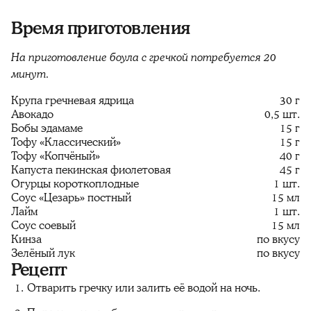
Время приготовления
На приготовление боула с гречкой потребуется 20
минут.
Крупа гречневая ядрица
30 г
Авокадо
0,5 шт.
Бобы эдамаме
15 г
Тофу «Классический»
15 г
Тофу «Копчёный»
40 г
Капуста пекинская фиолетовая
45 г
Огурцы короткоплодные
1 шт.
Соус «Цезарь» постный
15 мл
Лайм
1 шт.
Соус соевый
15 мл
Кинза
по вкусу
Зелёный лук
по вкусу
Рецепт
Отварить гречку или залить её водой на ночь.