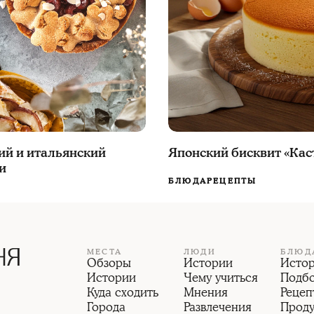
кий и итальянский
Японский бисквит «Кас
и
БЛЮДА
РЕЦЕПТЫ
МЕСТА
ЛЮДИ
БЛЮД
Обзоры
Истории
Исто
Истории
Чему учиться
Подб
Куда сходить
Мнения
Рецеп
Города
Развлечения
Прод