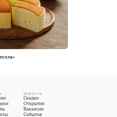
телла»
А
НОВОСТИ
рии
Скидки
орки
Открытия
ты
Вакансии
укты
События