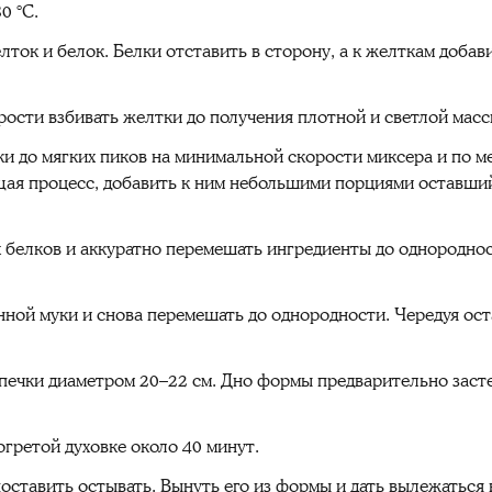
0 °C.
лток и белок. Белки отставить в сторону, а к желткам доба
ости взбивать желтки до получения плотной и светлой масс
и до мягких пиков на минимальной скорости миксера и по м
щая процесс, добавить к ним небольшими порциями оставший
х белков и аккуратно перемешать ингредиенты до однородн
нной муки и снова перемешать до однородности. Чередуя ост
печки диаметром 20–22 см. Дно формы предварительно заст
огретой духовке около 40 минут.
поставить остывать. Вынуть его из формы и дать вылежаться в