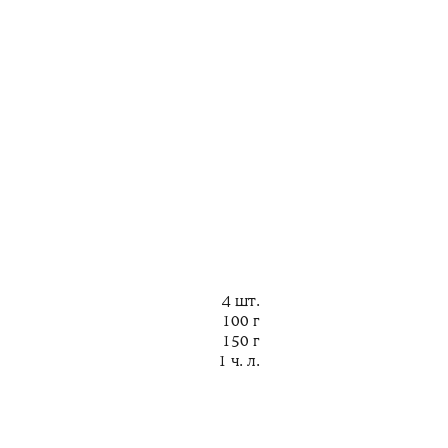
4 шт.
100 г
150 г
1 ч. л.