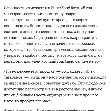
Сезонность отмечают и в SuperFood farm. «В год
мы выращиваем примерно тонну падрона,
но не круглогодично: куст стареет, — говорит
сооснователь Корогодина. — Для него важны длина
светового дня, интенсивность солнца, а оно у нас
не галисийское. С февраля по июль падрон растёт,
и только в конце июля у нас начинаются продажи,
которые длятся буквально три месяца. Сезонность как
у икры или крабов, поэтому их все ждут. Если бы этот
перец был доступен круглый год, было бы уже не то».
«И тем ценнее этот продукт, — соглашается Илья
Татаринов. — Когда он у нас появляется, гости приходят
за ним снова и снова, советуют друзьям. Это блюдо уже
достаточно распространено в ресторанах, но, я думаю,
что ещё большая часть аудитории не знает про него
и кто-то пробует впервые».
Фото: пресс-службы ресторанов; gettyimages.com