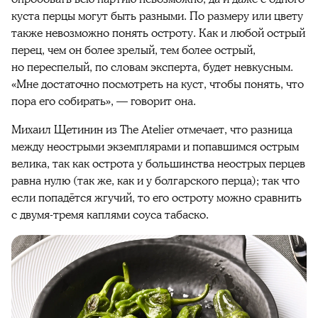
куста перцы могут быть разными. По размеру или цвету
также невозможно понять остроту. Как и любой острый
перец, чем он более зрелый, тем более острый,
но переспелый, по словам эксперта, будет невкусным.
«Мне достаточно посмотреть на куст, чтобы понять, что
пора его собирать», — говорит она.
Михаил Щетинин из The Atelier отмечает, что разница
между неострыми экземплярами и попавшимся острым
велика, так как острота у большинства неострых перцев
равна нулю (так же, как и у болгарского перца); так что
если попадётся жгучий, то его остроту можно сравнить
с двумя-тремя каплями соуса табаско.