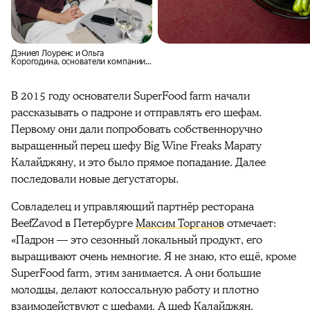
Дэниел Лоуренс и Ольга
Корогодина, основатели компании
SuperFood farm
В 2015 году основатели SuperFood farm начали
рассказывать о падроне и отправлять его шефам.
Первому они дали попробовать собственноручно
выращенный перец шефу Big Wine Freaks Марату
Калайджяну, и это было прямое попадание. Далее
последовали новые дегустаторы.
Совладелец и управляющий партнёр ресторана
BeefZavod в Петербурге
Максим Торганов
отмечает:
«Падрон — это сезонный локальный продукт, его
выращивают очень немногие. Я не знаю, кто ещё, кроме
SuperFood farm, этим занимается. А они большие
молодцы, делают колоссальную работу и плотно
взаимодействуют с шефами. А шеф Калайджян,