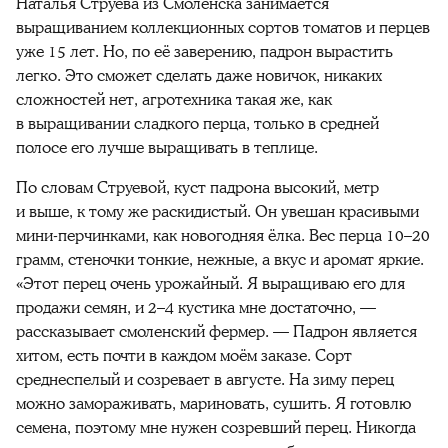
Наталья Струева из Смоленска занимается
выращиванием коллекционных сортов томатов и перцев
уже 15 лет. Но, по её заверению, падрон вырастить
легко. Это сможет сделать даже новичок, никаких
сложностей нет, агротехника такая же, как
в выращивании сладкого перца, только в средней
полосе его лучше выращивать в теплице.
По словам Струевой, куст падрона высокий, метр
и выше, к тому же раскидистый. Он увешан красивыми
мини-перчинками, как новогодняя ёлка. Вес перца 10–20
грамм, стеночки тонкие, нежные, а вкус и аромат яркие.
«Этот перец очень урожайный. Я выращиваю его для
продажи семян, и 2–4 кустика мне достаточно, —
рассказывает смоленский фермер. — Падрон является
хитом, есть почти в каждом моём заказе. Сорт
среднеспелый и созревает в августе. На зиму перец
можно замораживать, мариновать, сушить. Я готовлю
семена, поэтому мне нужен созревший перец. Никогда