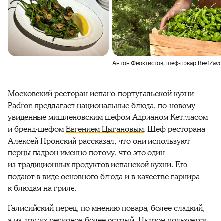
Антон Феоктистов, шеф-повар BeefZav
Московский ресторан испано-португальской кухни
Padron предлагает национальные блюда, по-новому
увиденные мишленовским шефом Адрианом Кетгласом
и бренд-шефом
Евгением Цыгановым
. Шеф ресторана
Алексей Пронский рассказал, что они используют
перцы падрон именно потому, что это один
из традиционных продуктов испанской кухни. Его
подают в виде основного блюда и в качестве гарнира
к блюдам на гриле.
Галисийский перец, по мнению повара, более сладкий,
а из других регионов более острый. Падрон пользуется