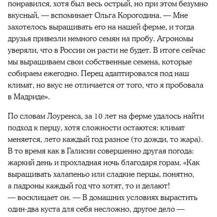
понравился, хотя был весь острый, но при этом безумно
вкусный, — вспоминает Ольга Корогодина. — Мне
захотелось выращивать его на нашей ферме, и тогда
друзья привезли немного семян на пробу. Агрономы
уверяли, что в России он расти не будет. В итоге сейчас
мы выращиваем свои собственные семена, которые
собираем ежегодно. Перец адаптировался под наш
климат, но вкус не отличается от того, что я пробовала
в Мадриде».
По словам Лоуренса, за 10 лет на ферме удалось найти
подход к перцу, хотя сложности остаются: климат
меняется, лето каждый год разное (то дожди, то жара).
В то время как в Галисии совершенно другая погода:
жаркий день и прохладная ночь благодаря горам. «Как
выращивать халапеньо или сладкие перцы, понятно,
а падроны каждый год что хотят, то и делают!
— восклицает он. — В домашних условиях вырастить
один-два куста для себя несложно, другое дело —