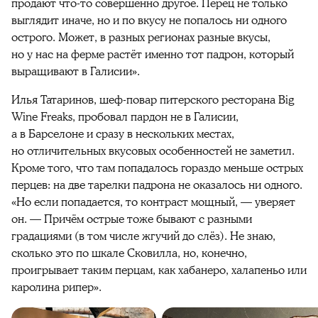
продают что-то совершенно другое. Перец не только
выглядит иначе, но и по вкусу не попалось ни одного
острого. Может, в разных регионах разные вкусы,
но у нас на ферме растёт именно тот падрон, который
выращивают в Галисии».
Илья Татаринов, шеф-повар питерского ресторана Big
Wine Freaks, пробовал пардон не в Галисии,
а в Барселоне и сразу в нескольких местах,
но отличительных вкусовых особенностей не заметил.
Кроме того, что там попадалось гораздо меньше острых
перцев: на две тарелки падрона не оказалось ни одного.
«Но если попадается, то контраст мощный, — уверяет
он. — Причём острые тоже бывают с разными
градациями (в том числе жгучий до слёз). Не знаю,
сколько это по шкале Сковилла, но, конечно,
проигрывает таким перцам, как хабанеро, халапеньо или
каролина рипер».