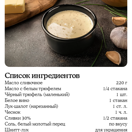
Список ингредиентов
Масло сливочное
220 г
Масло с белым трюфелем
1/4 стакана
Чёрный трюфель (маленький)
1 шт.
Белое вино
1 стакан
Лук-шалот (нарезанный)
1 ст. л.
Чеснок
1 ч. л.
Сливки 30%
1/2 стакана
Соль, белый молотый перец
по вкусу
Шнитт-лук
для украшения