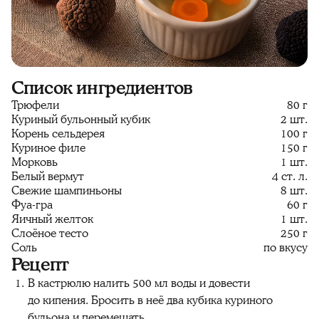
Список ингредиентов
Трюфели
80 г
Куриный бульонный кубик
2 шт.
Корень сельдерея
100 г
Куриное филе
150 г
Морковь
1 шт.
Белый вермут
4 ст. л.
Свежие шампиньоны
8 шт.
Фуа-гра
60 г
Яичный желток
1 шт.
Слоёное тесто
250 г
Соль
по вкусу
Рецепт
В кастрюлю налить 500 мл воды и довести
до кипения. Бросить в неё два кубика куриного
бульона и перемешать.