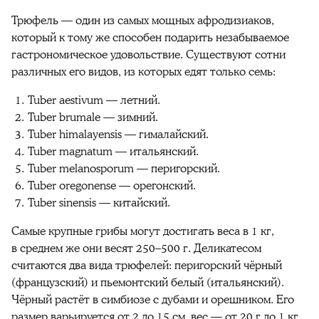
Трюфель — один из самых мощных афродизиаков,
который к тому же способен подарить незабываемое
гастрономическое удовольствие. Существуют сотни
различных его видов, из которых едят только семь:
Tuber aestivum — летний.
Tuber brumale — зимний.
Tuber himalayensis — гималайский.
Tuber magnatum — итальянский.
Tuber melanosporum — перигорский.
Tuber oregonense — орегонский.
Tuber sinensis — китайский.
Самые крупные грибы могут достигать веса в 1 кг,
в среднем же они весят 250–500 г. Деликатесом
считаются два вида трюфелей: перигорский чёрный
(французский) и пьемонтский белый (итальянский).
Чёрный растёт в симбиозе с дубами и орешником. Его
размер варьируется от 2 до 15 см, вес — от 20 г до 1 кг.