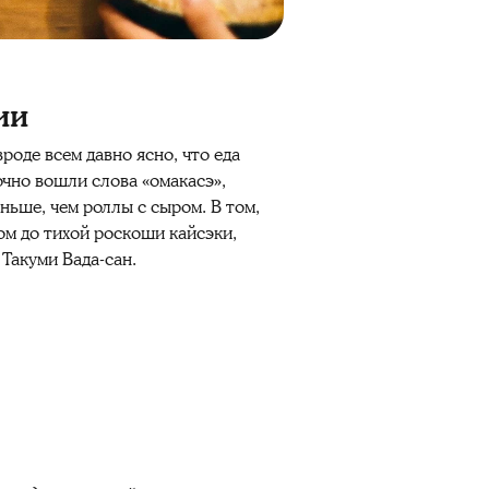
ии
роде всем давно ясно, что еда
очно вошли слова «омакасэ»,
ньше, чем роллы с сыром. В том,
ом до тихой роскоши кайсэки,
Такуми Вада-сан.