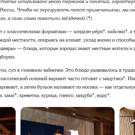
статье использовано много терминов и понятий, характер
 России. Чтобы не перегружать текст примечаниями, мы со
а, а сами слова пометили звёздочкой (*).
 с классическими форматами — хондзэн-рёри*, кайсэки*, а 
ждой местности, опираясь на климат, уклад жизни и способы
девры» — блюда, которые хорошо знают местные жители и ц
дборки.
си, суп в глиняном чайничке. Это блюдо развивалось в трад
 Классический осенний вариант часто готовят с мацутакэ*. 
аривают, а затем бульон наливают из носика — как отдельну
 хамо*, креветка, курица, гинкго, мицуба*, юдзу*.