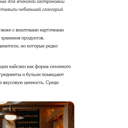
ных для японской гастрономии
ставили небольшой глоссарий
также с визитными карточками
 хранения продуктов,
енители, но которые редко
иции кайсэки как форма сезонного
Ингредиенты и бульон помещают
ю вкусовую ценность. Среди