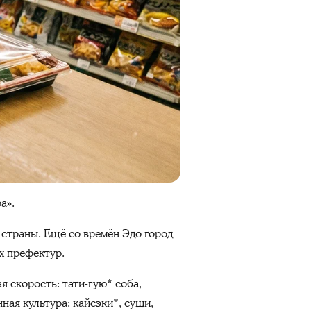
а».
 страны. Ещё со времён Эдо город
х префектур.
 скорость: тати-гую* соба,
ная культура: кайсэки*, суши,