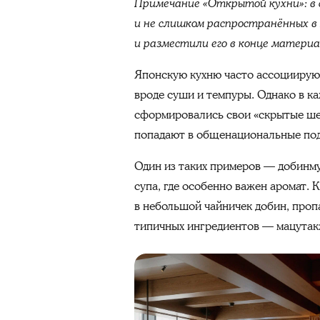
Примечание «Открытой кухни»: в 
и не слишком распространённых в
и разместили его в конце материал
Японскую кухню часто ассоциируют
вроде суши и темпуры. Однако в ка
сформировались свои «скрытые ше
попадают в общенациональные по
Один из таких примеров — добинму
супа, где особенно важен аромат.
в небольшой чайничек добин, проп
типичных ингредиентов — мацутакэ,