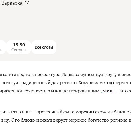
 Варварка, 14
13:30
Все слоты
я
Сегодня
иалитетах, то в префектуре Исикава существует фугу в рисо
спользуя традиционный для региона Хокурику метод фермент
 выраженной солёностью и концентрированным
умами
— это я
ить итиго-ни — прозрачный суп с морским ежом и абалоном*
нику. Это блюдо символизирует морское богатство региона 