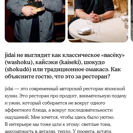
jidai не выглядит как классическое «васёку»
(washoku), кайсэки (kaiseki), шокудо
(shokudō) или традиционное омакасэ. Как
объясните гостю, что это за ресторан?
jidai — это современный авторский ресторан японской
кухни. Это ресторан про продукт, внимательную подачу
и ужин, который собирается не вокруг одного
эффектного блюда, а вокруг последовательности
ощущений. Мне хочется, чтобы здесь было уютно.
В интерьере мы тоже шли к этому: светлые тона,
аккуратность в деталях, тепло. У проекта, кстати,