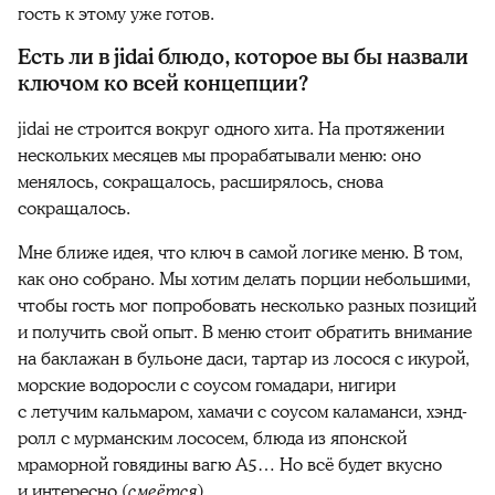
гость к этому уже готов.
Есть ли в jidai блюдо, которое вы бы назвали
ключом ко всей концепции?
jidai не строится вокруг одного хита. На протяжении
нескольких месяцев мы прорабатывали меню: оно
менялось, сокращалось, расширялось, снова
сокращалось.
Мне ближе идея, что ключ в самой логике меню. В том,
как оно собрано. Мы хотим делать порции небольшими,
чтобы гость мог попробовать несколько разных позиций
и получить свой опыт. В меню стоит обратить внимание
на баклажан в бульоне даси, тартар из лосося с икурой,
морские водоросли с соусом гомадари, нигири
с летучим кальмаром, хамачи с соусом каламанси, хэнд-
ролл с мурманским лососем, блюда из японской
мраморной говядины вагю A5… Но всё будет вкусно
и интересно (
смеётся
).