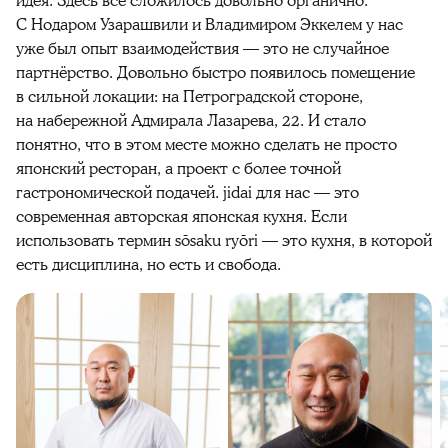
идея. Здесь всё сложилось довольно органично.
С Нодаром Узарашвили и Владимиром Эккелем у нас
уже был опыт взаимодействия — это не случайное
партнёрство. Довольно быстро появилось помещение
в сильной локации: на Петроградской стороне,
на набережной Адмирала Лазарева, 22. И стало
понятно, что в этом месте можно сделать не просто
японский ресторан, а проект с более точной
гастрономической подачей. jidai для нас — это
современная авторская японская кухня. Если
использовать термин sōsaku ryōri — это кухня, в которой
есть дисциплина, но есть и свобода.