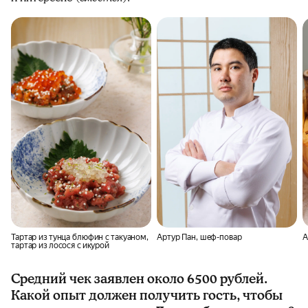
Тартар из тунца блюфин с такуаном,
Артур Пан, шеф-повар
А
тартар из лосося с икурой
Средний чек заявлен около 6500 рублей.
Какой опыт должен получить гость, чтобы