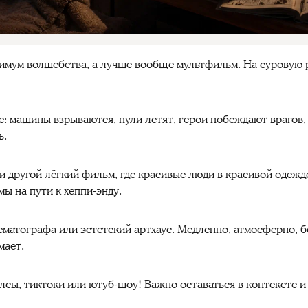
мум волшебства, а лучше вообще мультфильм. На суровую р
е: машины взрываются, пули летят, герои побеждают врагов,
ь.
 другой лёгкий фильм, где красивые люди в красивой одеж
ы на пути к хеппи-энду.
матографа или эстетский артхаус. Медленно, атмосферно, бе
мает.
илсы, тиктоки или ютуб-шоу! Важно оставаться в контексте и