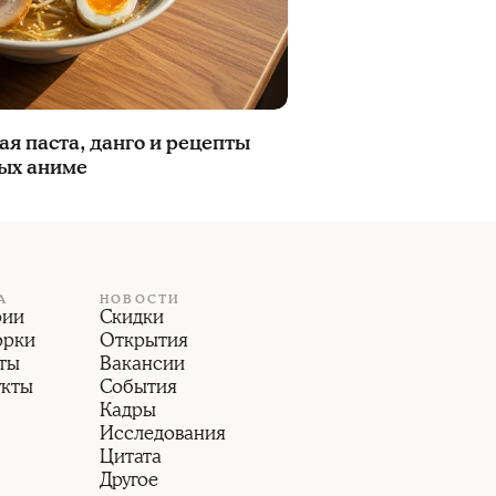
ая паста, данго и рецепты
вых аниме
А
НОВОСТИ
рии
Скидки
орки
Открытия
ты
Вакансии
укты
События
Кадры
Исследования
Цитата
Другое