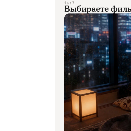
1
из
7
Выбираете фильм