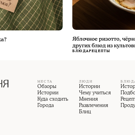
Яблочное ризотто, чёрн
ка?
других блюд из культо
БЛЮДА
РЕЦЕПТЫ
МЕСТА
ЛЮДИ
БЛЮД
Обзоры
Истории
Исто
Истории
Чему учиться
Подб
Куда сходить
Мнения
Рецеп
Города
Развлечения
Прод
Блиц