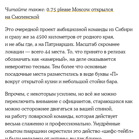
Читайте также: 
0.75 please Moscow открылся 
на Смоленской
Это очередной проект амбициозной команды из Сибири 
и сразу же за 4500 километров от родного края, 
и не абы где, а на Патриарших. Масштаб скромнее 
локации — всего 44 места. То, что принято в релизах 
обозначать как «камерный», на деле оказывается 
невероятно тесным. Тем более что основные 
посадочные места разместились в виде буквы «П» 
вокруг открытой кухни и небольшой стойки бара.
Впрочем, с некоторым усилием, но всё же можно 
переключить внимание с официантов, старающихся как 
можно осторожнее двигаться за вашей спиной, 
на работу поварской команды, которая действует 
весьма слаженно и профессионально. Умудрённые 
опытом пиарщики окрестили это действо «шефс-тейбл» 
и были недалеки от истины: вы так близко 