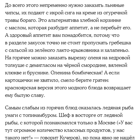
До всего этого непременно нужно заказать льняные 
чипсы, их подают с икрой сига на креме из огуречной 
травы бораго. Это альтернатива хлебной корзинке 
с маслом, которая разбудит аппетит, а не перебьёт его. 
А здоровый аппетит вам понадобится, потому что 
в разделе закусок точно не стоит пропускать гребешка 
с сальсой из зелёного лакто-крыжовника и халапеньо. 
На горячее можно заказать вырезку оленя на кедровой 
толкуше с демигласом на чёрной смородине, вяленой 
клюкве и бруснике. Оленина бомбическая! А если 
картошечки не хватило, смело берите гратен: 
красноярская версия этого модного блюда возвращает 
ему былую славу.
Самым слабым из горячих блюд оказалась ледяная рыба 
унаги с топинамбуром. Шеф в восторге от ледяной 
рыбы, с которой познакомился только в Москве («У вас 
тут огромное количество классных продуктов, у нас 
такого нет!» — говорит Кучеров), но пока явно не нашёл 