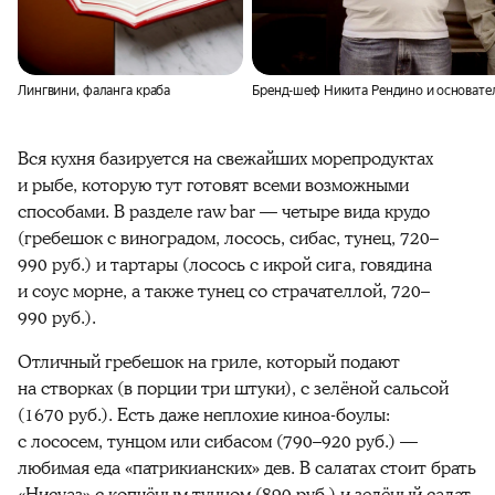
Лингвини, фаланга краба
Бренд-шеф Никита Рендино и основате
Вся кухня базируется на свежайших морепродуктах
и рыбе, которую тут готовят всеми возможными
способами. В разделе raw bar — четыре вида крудо
(гребешок с виноградом, лосось, сибас, тунец, 720–
990 руб.) и тартары (лосось с икрой сига, говядина
и соус морне, а также тунец со страчателлой, 720–
990 руб.).
Отличный гребешок на гриле, который подают
на створках (в порции три штуки), с зелёной сальсой
(1670 руб.). Есть даже неплохие киноа-боулы:
с лососем, тунцом или сибасом (790–920 руб.) —
любимая еда «патрикианских» дев. В салатах стоит брать
«Нисуаз» с копчёным тунцом (890 руб.) и зелёный салат