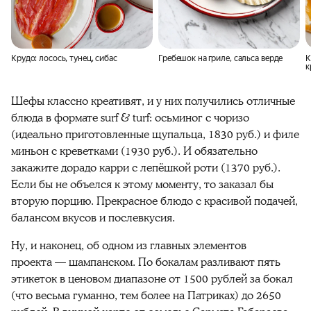
Крудо: лосось, тунец, сибас
Гребешок на гриле, сальса верде
К
к
R
Шефы классно креативят, и у них получились отличные
блюда в формате surf & turf: осьминог с чоризо
(идеально приготовленные щупальца, 1830 руб.) и филе
миньон с креветками (1930 руб.). И обязательно
закажите дорадо карри с лепёшкой роти (1370 руб.).
Если бы не объелся к этому моменту, то заказал бы
вторую порцию. Прекрасное блюдо с красивой подачей,
балансом вкусов и послевкусия.
Ну, и наконец, об одном из главных элементов
проекта — шампанском. По бокалам разливают пять
этикеток в ценовом диапазоне от 1500 рублей за бокал
(что весьма гуманно, тем более на Патриках) до 2650