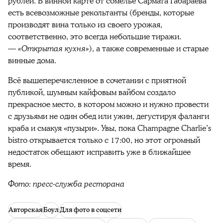
рублей. В винной карте от сомелье Сармата Габараева
есть всевозможные рекольтанты (бренды, которые
производят вина только из своего урожая,
соответственно, это всегда небольшие тиражи.
—
«Открытая кухня»
), а также современные и старые
винные дома.
Всё вышеперечисленное в сочетании с приятной
публикой, шумным кайфовым вайбом создало
прекрасное место, в котором можно и нужно провести
с друзьями не один обед или ужин, дегустируя фаланги
краба и смакуя «пузыри». Увы, пока Champagne Charlie’s
bistro открывается только с 17:00, но этот огромный
недостаток обещают исправить уже в ближайшее
время.
Фото: пресс-служба ресторана
Авторская
Боул
Для фото в соцсети