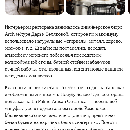
Интерьером ресторана занималось дизайнерское бюро
Arch (e)type Дарьи Беляковой, которое по максимуму
использовало натуральные материалы: металл, дерево,
мрамор и т. д. Дизайнеры постарались передать
атмосферу морского побережья посредством
волнообразной стены, барной стойки и абажуров
ручной работы, стилизованных под хитиновые панцири
неведомых моллюсков.
Классным штрихом стало то, что гости едят на тарелках
с «обломанными» краями. Посуду делают для ресторана
под заказ на La Palme Artisan Ceramica — небольшой
мануфактуре в подмосковном городе Раменское.
Маленькие столики, жёсткие стульчики, практичная
белая бумага на нарядных белых скатертях… Все эти
элементы создают особую атмосферу сибаритства