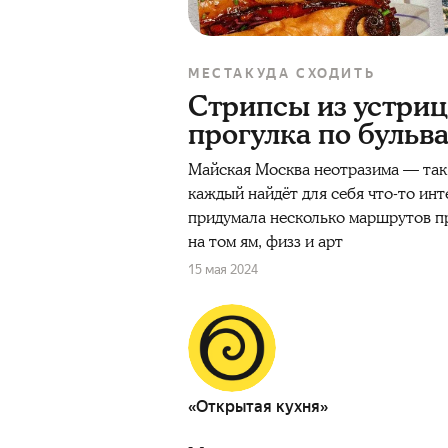
МЕСТА
КУДА СХОДИТЬ
Стрипсы из устриц,
прогулка по бульв
Майская Москва неотразима — так 
каждый найдёт для себя что-то ин
придумала несколько маршрутов пр
на том ям, физз и арт
15 мая 2024
«Открытая кухня»