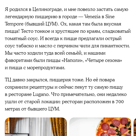
Я родился в Целинограде, и мне повезло застать самую
легендарную пиццерию в городе — Venezia в Sine
Tempore (бывший ЦУМ). Ох, какая там была вкусная
пицца! Тесто тонкое и хрустящее по краям, сладковатый
томатный соус. И всегда к пицце предлагали острый
соус табаско и масло с перчиком чили для пикантности.
Мы часто ходили туда всей семьёй, и нашими
фаворитами были пиццы «Наполи», «Четыре сезона»
и пицца с морепродуктами.
ТЦ давно закрылся, пиццерия тоже. Но её повара
сохранили рецептуры и сейчас пекут ту самую пиццу
в ресторане Lugano. Что примечательно, они недалеко
ушли от старой локации: ресторан расположен в 700
метрах от бывшего ЦУМ.