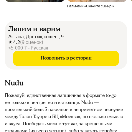
Пельмени «Скажите сыыыр!»
Лепим и варим
Астана, Достық көшесі, 9
4.2
(
9
оценок
)
<5 000 ₸ • Русская
Позвонить в ресторан
Nudu
Пожалуй, единственная лапшичная в формате to-go
не только в центре, но и в столице. Nudu —
простенький белый павильон в неприметном переулке
между Талан Тауэрс и БЦ «Москва», но сколько смысла
и вкуса. Пообедать можно тут же, за крошечными
столиками (их всего четыре), либо заказать коробку