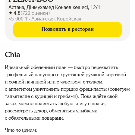
Астана, Дінмұхамед Қонаев көшесі, 12/1
4.8
(
722
оценки
)
<5 000 ₸ • Азиатская, Корейская
Позвонить в ресторан
Chia
Идеальный обеденный план — быстро перехватить
трюфельный пануоццо с хрустящей румяной корочкой
и сочной начинкой или с чувством, с толком,
с аппетитом уничтожить порцию фреш-пасты (советуем
тальятелле с курицей и грибами). Пока ждёте свой
заказ, можно полистать любую книгу с полки,
рассмотреть декор, обменяться улыбками
с обаятельными поварами.
Что по ценам: