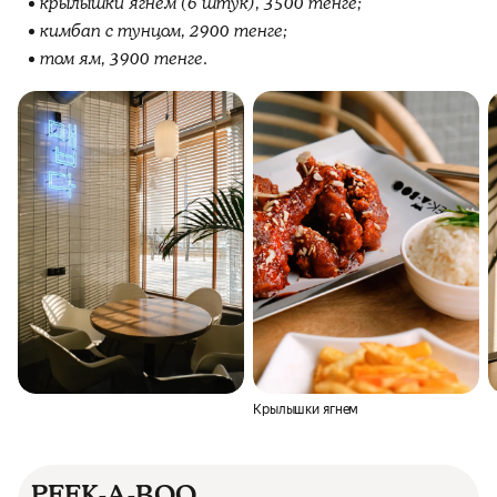
крылышки ягнем (6 штук), 3500 тенге;
кимбап с тунцом, 2900 тенге;
том ям, 3900 тенге.
Крылышки ягнем
PEEK-A-BOO