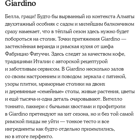
Giardino
Белла, граци! Будто бы вырванный из контекста Алматы
двухэтажный особняк с садом и милейшим балкончиком
сразу намекает, что в тёплый сезон здесь нужно будет
побороться на столик. Точки притяжения Giardino —
застеклённая веранда и римская кухня от шефа
Фабрицио Фатуччи. Здесь следят за качеством кофе,
традициями Италии с авторской рецептурой
и заботливым сервисом. В Giardino несколько залов
со своим настроением и поводом: зеркала с патиной,
узоры плитки, мраморные столики на двоих
и деревянные «семейные» столы, живые растения, цветы
и ещё тысяча-и-одна деталь очаровывают. Вителло
тоннато, паккери с бычьими хвостами и профитроли
в Giardino претендуют на хит сезона, но и без той самой
римской пиццы не уйти — тонкое тесто и все
ингредиенты как будто отдельно приземлились,
но в итоге перфекто.