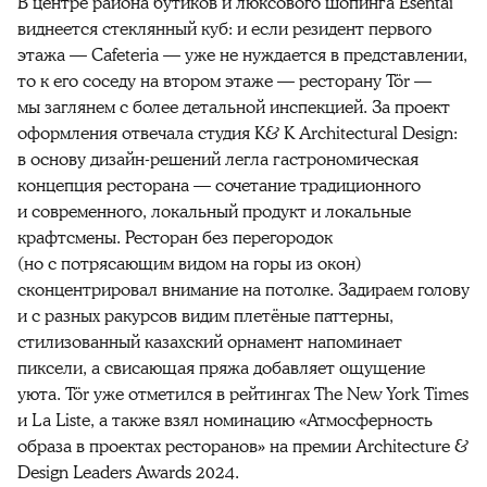
В центре района бутиков и люксового шопинга Esentai
виднеется стеклянный куб: и если резидент первого
этажа — Cafeteria — уже не нуждается в представлении,
то к его соседу на втором этаже — ресторану Tör —
мы заглянем с более детальной инспекцией. За проект
оформления отвечала студия K& K Architectural Design:
в основу дизайн-решений легла гастрономическая
концепция ресторана — сочетание традиционного
и современного, локальный продукт и локальные
крафтсмены. Ресторан без перегородок
(но с потрясающим видом на горы из окон)
сконцентрировал внимание на потолке. Задираем голову
и с разных ракурсов видим плетёные паттерны,
стилизованный казахский орнамент напоминает
пиксели, а свисающая пряжа добавляет ощущение
уюта. Tör уже отметился в рейтингах The New York Times
и La Liste, а также взял номинацию «Атмосферность
образа в проектах ресторанов» на премии Architecture &
Design Leaders Awards 2024.