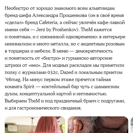
Необистро от хорошо знакомого всем алматинцам
бренд-шефа Александра Прошенкова (он в своё время
«сделал» бренд Cafeteria, а сейчас увлечён кафе-лавкой
имени себя — Jent by Proshenkov). TheM кажется
и понятным, и с изюминкой одновременно: в интерьере
минимализм и много металла, но с акцентным розовым
в торшерах и мебели. В меню — демократичность
и понятность от «бистро» и гурманско-авторские
штрихи от «нео». Для модных раскладок мы приметили
полку с журналами 032c, Dazed и локальным принтом
‘98mag. На минус первом этаже прячется тайная
комната Spirit — коктейльный бар чуть с шаманским
духом, концептуальной картой и интимностью.
Выбираем TheM и под праздничный бранч с подругами,
и для гастрономического свидания.