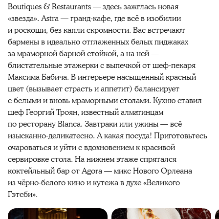
Boutiques & Restaurants — здесь зажглась новая
«звезда». Astra — гранд-кафе, где всё в изобилии
и роскоши, без капли скромности. Вас встречают
бармены в идеально отглаженных белых пиджаках
за мраморной барной стойкой, а на ней —
блистательные этажерки с выпечкой от шеф-пекаря
Максима Бабича. В интерьере насыщенный красный
цвет (вызывает страсть и аппетит) балансирует
с белыми и вновь мраморными столами. Кухню ставил
шеф Георгий Троян, известный алматинцам
по ресторану Blanca. Завтраки или ужины — всё
изысканно-деликатесно. А какая посуда! Приготовьтесь
очароваться и уйти с вдохновением к красивой
сервировке стола. На нижнем этаже спрятался
коктейльный бар от Agora — микс Нового Орлеана
из чёрно-белого кино и кутежа в духе «Великого
Гэтсби».