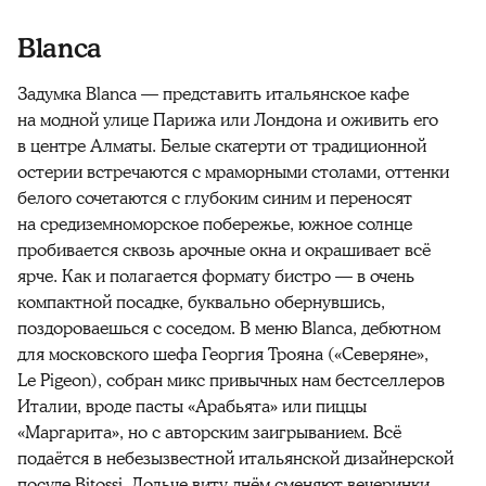
Blanca
Задумка Blanca — представить итальянское кафе
на модной улице Парижа или Лондона и оживить его
в центре Алматы. Белые скатерти от традиционной
остерии встречаются с мраморными столами, оттенки
белого сочетаются с глубоким синим и переносят
на средиземноморское побережье, южное солнце
пробивается сквозь арочные окна и окрашивает всё
ярче. Как и полагается формату бистро — в очень
компактной посадке, буквально обернувшись,
поздороваешься с соседом. В меню Blanca, дебютном
для московского шефа Георгия Трояна («Северяне»,
Le Pigeon), собран микс привычных нам бестселлеров
Италии, вроде пасты «Арабьята» или пиццы
«Маргарита», но с авторским заигрыванием. Всё
подаётся в небезызвестной итальянской дизайнерской
посуде Bitossi. Дольче виту днём сменяют вечеринки