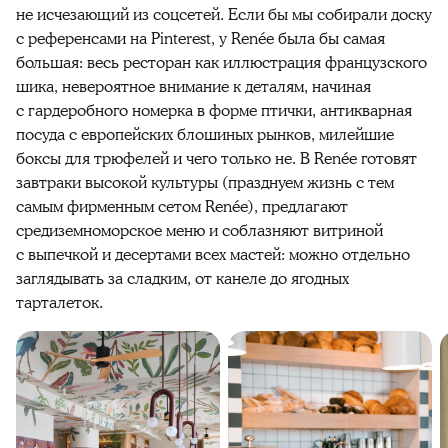
не исчезающий из соцсетей. Если бы мы собирали доску
с референсами на Pinterest, у Renée была бы самая
большая: весь ресторан как иллюстрация французского
шика, невероятное внимание к деталям, начиная
с гардеробного номерка в форме птички, антикварная
посуда с европейских блошиных рынков, милейшие
боксы для трюфелей и чего только не. В Renée готовят
завтраки высокой культуры (празднуем жизнь с тем
самым фирменным сетом Renée), предлагают
средиземноморское меню и соблазняют витриной
с выпечкой и десертами всех мастей: можно отдельно
заглядывать за сладким, от канеле до ягодных
тарталеток.