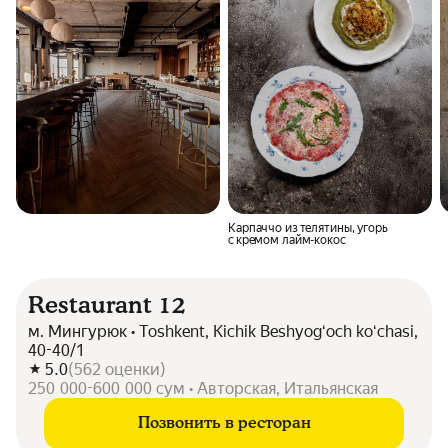
Карпаччо из телятины, угорь
с кремом лайм-кокос
Restaurant 12
м. Мингурюк • Toshkent, Kichik Beshyogʻoch koʻchasi,
40-40/1
5.0
(
562
оценки
)
250 000-600 000 сум • Авторская, Итальянская
Позвонить в ресторан