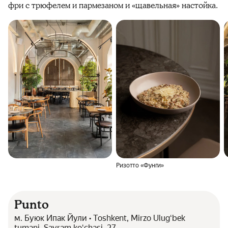
фри с трюфелем и пармезаном и «щавельная» настойка.
Ризотто «Фунги»
Punto
м. Буюк Ипак Йули • Toshkent, Mirzo Ulugʻbek
tumani, Sayram koʻchasi, 27