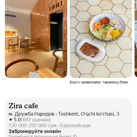
Боул с креветками, тирамису-блин
Zira cafe
м. Дружба Народов • Toshkent, Oʻqchi koʻchasi, 3
5.0
(
693
оценки
)
120 000-250 000 сум • Европейская
Забронируйте онлайн
Потребуется авторизация Яндекс ID