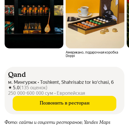
Американо, подарочная коробка
Doppi
Qand
м. Мингурюк • Toshkent, Shahrisabz tor koʻchasi, 6
5.0
(
135
оценок
)
250 000-600 000 сум • Европейская
Позвонить в ресторан
Фото: сайты и соцсети ресторанов; Yandex Maps