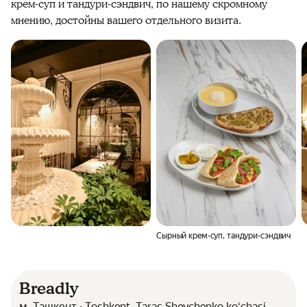
крем-суп и тандури-сэндвич, по нашему скромному
мнению, достойны вашего отдельного визита.
Сырный крем-суп, тандури-сэндвич
Breadly
м. Ташкент • Toshkent, Taras Shevchenko koʻchasi,