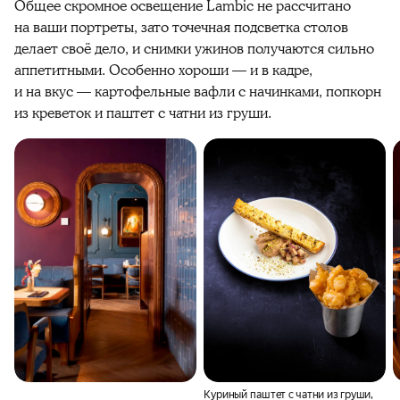
Общее скромное освещение Lambic не рассчитано
на ваши портреты, зато точечная подсветка столов
делает своё дело, и снимки ужинов получаются сильно
аппетитными. Особенно хороши — и в кадре,
и на вкус — картофельные вафли с начинками, попкорн
из креветок и паштет с чатни из груши.
Куриный паштет с чатни из груши,