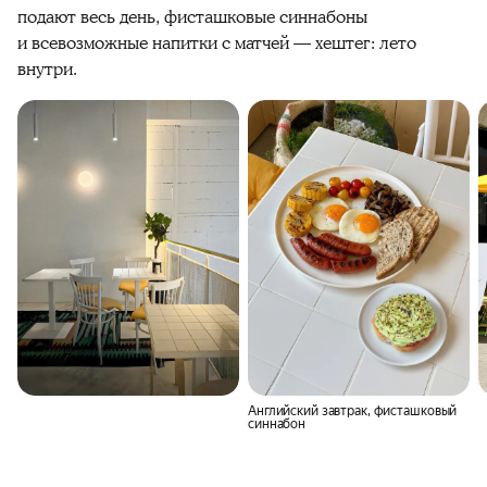
подают весь день, фисташковые синнабоны
и всевозможные напитки с матчей — хештег: лето
внутри.
Английский завтрак, фисташковый
синнабон