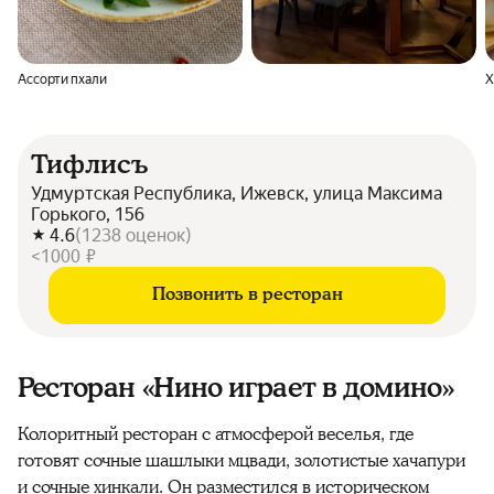
Ассорти пхали
Х
Тифлисъ
Удмуртская Республика, Ижевск, улица Максима
Горького, 156
4.6
(
1238
оценок
)
<1000 ₽
Позвонить в ресторан
Ресторан «Нино играет в домино»
Колоритный ресторан с атмосферой веселья, где
готовят сочные шашлыки мцвади, золотистые хачапури
и сочные хинкали. Он разместился в историческом