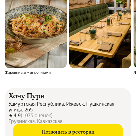
Жареный лагман с опятами
Л
Хочу Пури
Удмуртская Республика, Ижевск, Пушкинская
улица, 265
4.9
(
1075
оценок
)
Грузинская, Кавказская
Позвонить в ресторан