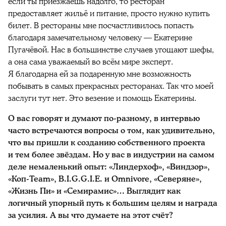
если ты приезжаешь надолго, то ресторан
предоставляет жильё и питание, просто нужно купить
билет. В рестораны мне посчастливилось попасть
благодаря замечательному человеку — Екатерине
Пугачёвой. Нас в большинстве случаев угощают шефы,
а она сама уважаемый во всём мире эксперт.
Я благодарна ей за подаренную мне возможность
побывать в самых прекрасных ресторанах. Так что моей
заслуги тут нет. Это везение и помощь Екатерины.
О вас говорят и думают по-разному, в интервью
часто встречаются вопросы о том, как удивительно,
что вы пришли к созданию собственного проекта
и тем более звёздам. Но у вас в индустрии на самом
деле немаленький опыт: «Линдерхоф», «Виндзор»,
«Коп-Team», B.I.G.G.I.Е. и Omnivore, «Северяне»,
«Жизнь Пи» и «Семирамис»… Выглядит как
логичный упорный путь к большим целям и награда
за усилия. А вы что думаете на этот счёт?