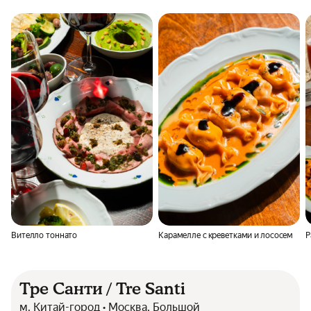
Вителло тоннато
Карамелле с креветками и лососем
Р
Тре Санти / Tre Santi
м. Китай-город • Москва, Большой