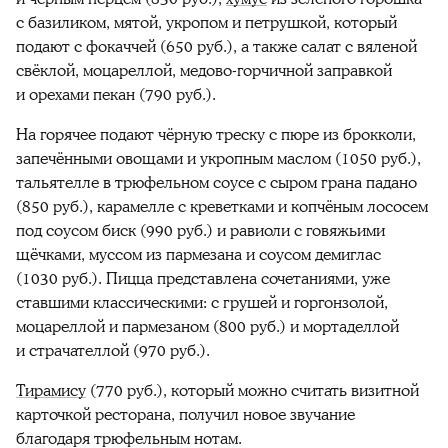
с базиликом, мятой, укропом и петрушкой, который
подают с фокаччей (650 руб.), а также салат с вяленой
свёклой, моцареллой, медово-горчичной заправкой
и орехами пекан (790 руб.).
На горячее подают чёрную треску с пюре из брокколи,
запечёнными овощами и укропным маслом (1050 руб.),
тальятелле в трюфельном соусе с сыром грана падано
(850 руб.), карамелле с креветками и копчёным лососем
под соусом биск (990 руб.) и равиоли с говяжьими
щёчками, муссом из пармезана и соусом демиглас
(1030 руб.). Пицца представлена сочетаниями, уже
ставшими классическими: с грушей и горгонзолой,
моцареллой и пармезаном (800 руб.) и мортаделлой
и страчателлой (970 руб.).
Тирамису
(770 руб.), который можно считать визитной
карточкой ресторана, получил новое звучание
благодаря трюфельным нотам.