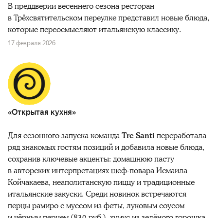
В преддверии весеннего сезона ресторан
в Трёхсвятительском переулке представил новые блюда,
которые переосмысляют итальянскую классику.
17 февраля 2026
«Открытая кухня»
Для сезонного запуска команда
Tre Santi
переработала
ряд знакомых гостям позиций и добавила новые блюда,
сохранив ключевые акценты: домашнюю пасту
в авторских интерпретациях шеф-повара Исмаила
Койчакаева, неаполитанскую пиццу и традиционные
итальянские закуски. Среди новинок встречаются
перцы рамиро с муссом из феты, луковым соусом
и чёрным перцем (830 руб.),
хумус
из зелёного горошка