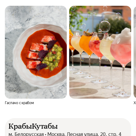
Гаспачо с крабом
Х
КрабыКутабы
м. Белорусская • Москва, Лесная улица, 20, стр. 4