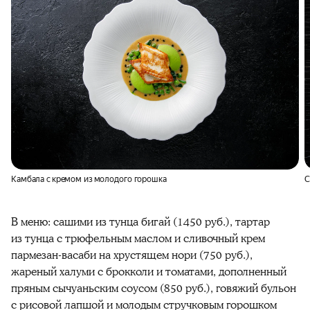
Камбала с кремом из молодого горошка
С
В меню: сашими из тунца бигай (1450 руб.), тартар
из тунца с трюфельным маслом и сливочный крем
пармезан-васаби на хрустящем нори (750 руб.),
жареный халуми с брокколи и томатами, дополненный
пряным сычуаньским соусом (850 руб.), говяжий бульон
с рисовой лапшой и молодым стручковым горошком