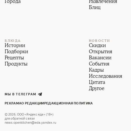
Города
Развлечения
Блиц
БЛЮДА
НОВОСТИ
Истории
Скидки
Подборки
Открытия
Рецепты
Вакансии
Продукты
События
Кадры
Исследования
Цитата
Другое
МЫ В ТЕЛЕГРАМ
РЕКЛАМА
О РЕДАКЦИИ
РЕДАКЦИОННАЯ ПОЛИТИКА
©
2026
,
ООО «Яндекс еда» (18+)
для обратной связи
news.openkitchen@eda.yandex.ru