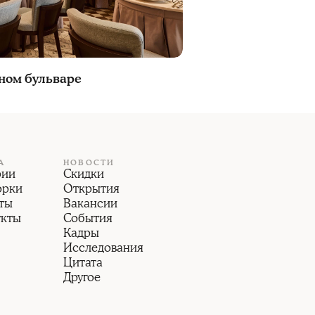
тном бульваре
А
НОВОСТИ
рии
Скидки
орки
Открытия
ты
Вакансии
укты
События
Кадры
Исследования
Цитата
Другое