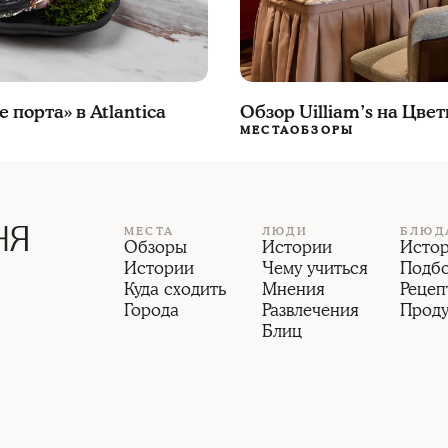
порта» в Atlantica
Обзор Uilliam’s на Цве
МЕСТА
ОБЗОРЫ
МЕСТА
ЛЮДИ
БЛЮД
Обзоры
Истории
Исто
Истории
Чему учиться
Подб
Куда сходить
Мнения
Рецеп
Города
Развлечения
Прод
Блиц