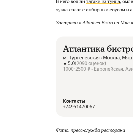
В него вошли
татаки из тунца
, омл
чукка-салат с имбирным соусом и а
Завтраки в Atlantica Bistro на Мяс
Атлантика бистр
м. Тургеневская • Москва, Мяс
5.0
(
2090
оценок
)
1000-2500 ₽ • Европейская, Аз
Контакты
+74951470067
Фото: пресс-служба ресторана