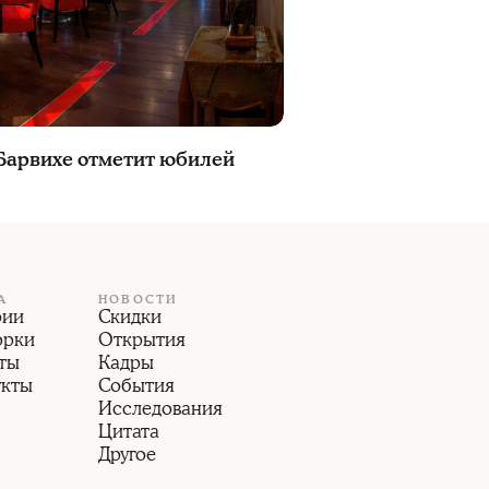
 Барвихе отметит юбилей
А
НОВОСТИ
рии
Скидки
орки
Открытия
ты
Кадры
укты
События
Исследования
Цитата
Другое