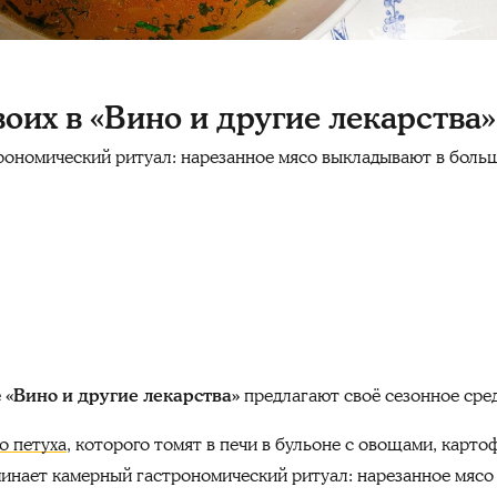
воих в «Вино и другие лекарства»
рономический ритуал: нарезанное мясо выкладывают в боль
е
«Вино и другие лекарства»
предлагают своё сезонное сред
о петуха
, которого томят в печи в бульоне с овощами, карт
минает камерный гастрономический ритуал: нарезанное мяс