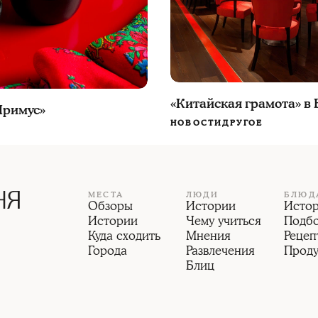
«Китайская грамота» в
Примус»
НОВОСТИ
ДРУГОЕ
МЕСТА
ЛЮДИ
БЛЮД
Обзоры
Истории
Исто
Истории
Чему учиться
Подб
Куда сходить
Мнения
Рецеп
Города
Развлечения
Прод
Блиц