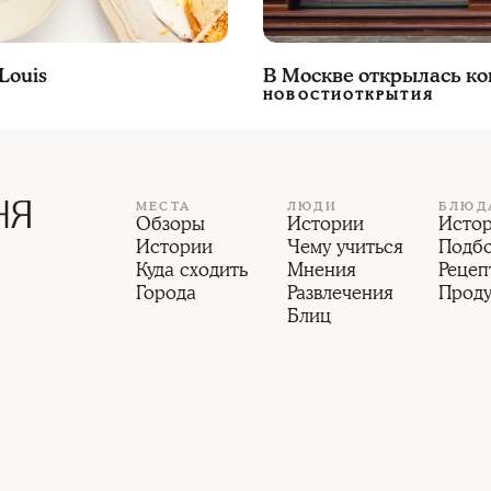
Louis
В Москве открылась ко
НОВОСТИ
ОТКРЫТИЯ
МЕСТА
ЛЮДИ
БЛЮД
Обзоры
Истории
Исто
Истории
Чему учиться
Подб
Куда сходить
Мнения
Рецеп
Города
Развлечения
Прод
Блиц