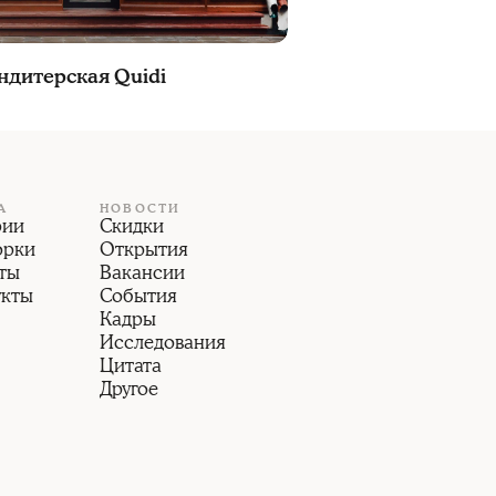
ндитерская Quidi
А
НОВОСТИ
рии
Скидки
орки
Открытия
ты
Вакансии
укты
События
Кадры
Исследования
Цитата
Другое