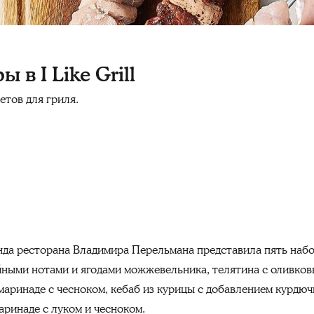
в I Like Grill
етов для гриля.
нда ресторана Владимира Перельмана представила пять набо
ойными нотами и ягодами можжевельника, телятина с оливко
маринаде с чесноком, кебаб из курицы с добавлением курдюч
аринаде с луком и чесноком.