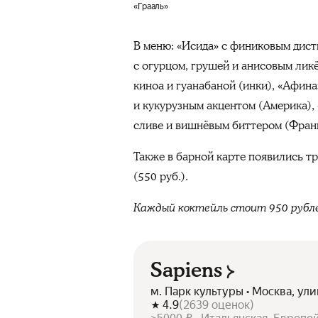
«Грааль»
В меню: «Исида» с финиковым дисти
с огурцом, грушей и анисовым ликё
киноа и гуанабаной (инки), «Афина
и кукурузным акцентом (Америка),
сливе и вишнёвым биттером (Фран
Также в барной карте появились три
(550 руб.).
Каждый коктейль стоит 950 рубл
Sapiens
м. Парк культуры • Москва, ули
4.9
(
2639
оценок
)