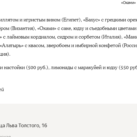
«Оками»
ллятом и игристым вином (Египет), «Бахус» с грецкими орех
ром (Византия), «Оками» с саке, юдзу и съедобными цветами
» с лаймовым кордиалом, сидром и сорбетом (Италия), «Ман
 «Алатырь» с квасом, зверобоем и имбирной конфетой (Росси
ция).
 настойки (500 руб.), лимонады с маракуйей и юдзу (550 руб.
ей
ца Льва Толстого, 16