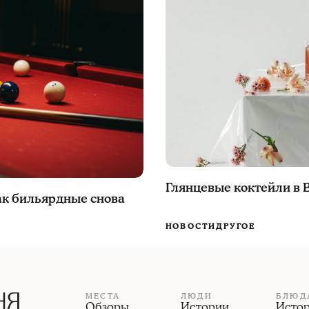
Глянцевые коктейли в B
как бильярдные снова
НОВОСТИ
ДРУГОЕ
МЕСТА
ЛЮДИ
БЛЮД
Обзоры
Истории
Исто