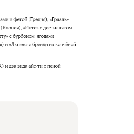
ами и фетой (Греция), «Грааль»
 (Япония), «Инти» с дистиллятом
иту» с бурбоном, ягодами
я) и «Лютен» с бренди на копчёной
) и два вида айс-ти с пеной