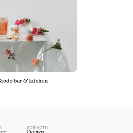
rodo bar & kitchen
А
НОВОСТИ
рии
Скидки