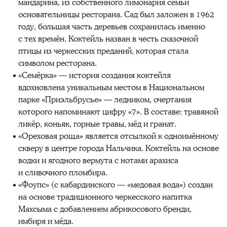
мандарина, из собственного лимонария семьи
основательницы ресторана. Сад был заложен в 1962
году, большая часть деревьев сохранилась именно
с тех времён. Коктейль назван в честь сказочной
птицы из черкесских преданий, которая стала
символом ресторана.
«Семёрка» — история создания коктейля
вдохновлена уникальным местом в Национальном
парке «Приэльбрусье» — ледником, очертания
которого напоминают цифру «7». В составе: травяной
ликёр, коньяк, горные травы, мёд и гранат.
«Ореховая роща» является отсылкой к одноимённому
скверу в центре города Нальчика. Коктейль на основе
водки и ягодного вермута с нотами арахиса
и сливочного пломбира.
«Фоупс» (с кабардинского — «медовая вода») создан
на основе традиционного черкесского напитка
Махсыма с добавлением абрикосового бренди,
имбиря и мёда.