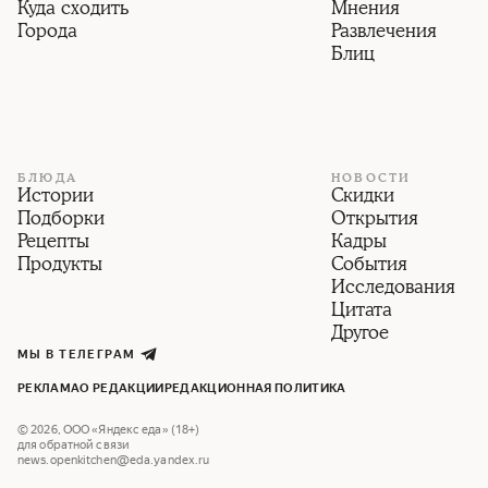
Куда сходить
Мнения
Города
Развлечения
Блиц
БЛЮДА
НОВОСТИ
Истории
Скидки
Подборки
Открытия
Рецепты
Кадры
Продукты
События
Исследования
Цитата
Другое
МЫ В ТЕЛЕГРАМ
РЕКЛАМА
О РЕДАКЦИИ
РЕДАКЦИОННАЯ ПОЛИТИКА
©
2026
,
ООО «Яндекс еда» (18+)
для обратной связи
news.openkitchen@eda.yandex.ru