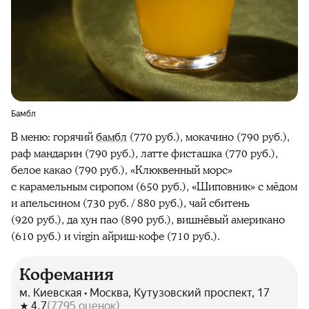
Бамбл
В меню: горячий
бамбл
(770 руб.), мокачино (790 руб.),
раф мандарин (790 руб.), латте фисташка (770 руб.),
белое какао (790 руб.),
«Клюквенный морс»
с карамельным сиропом
(650 руб.),
«Шиповник» с мёдом
и апельсином
(730 руб. / 880 руб.), чай сбитень
(920 руб.), да хун пао (890 руб.), вишнёвый американо
(610 руб.) и virgin айриш-кофе (710 руб.).
Кофемания
м. Киевская • Москва, Кутузовский проспект, 17
4.7
(
7795
оценок
)