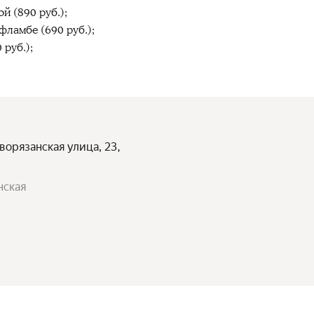
й (890 руб.);
фламбе (690 руб.);
 руб.);
ворязанская улица, 23,
нская