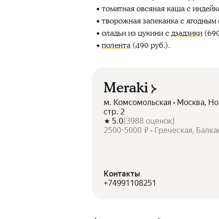
томатная овсяная каша с индейко
творожная запеканка с ягодным 
оладьи из цукини с
дзадзики
(690
полента
(490 руб.).
Meraki
м. Комсомольская • Москва, Но
стр. 2
5.0
(
3988
оценок
)
2500-5000 ₽ • Греческая, Балка
Контакты
+74991108251