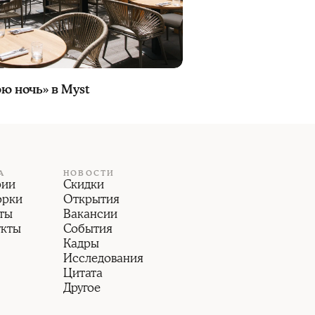
ю ночь» в Myst
А
НОВОСТИ
рии
Скидки
орки
Открытия
ты
Вакансии
укты
События
Кадры
Исследования
Цитата
Другое