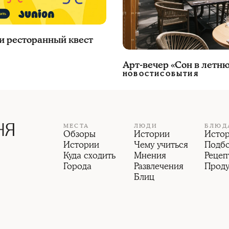
ли ресторанный квест
Арт-вечер «Сон в летню
НОВОСТИ
СОБЫТИЯ
МЕСТА
ЛЮДИ
БЛЮД
Обзоры
Истории
Исто
Истории
Чему учиться
Подб
Куда сходить
Мнения
Рецеп
Города
Развлечения
Прод
Блиц