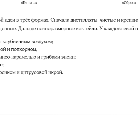
«Тишина»
«Сброс»
й идеи в трёх формах. Сначала дистилляты, чистые и крепкие
щенные. Дальше полноразмерные коктейли. У каждого свой н
с клубничным воздухом;
хой и попкорном;
 мисо-карамелью и
грибами эноки
;
е;
рсиком и цитрусовой икрой.