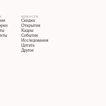
А
НОВОСТИ
рии
Скидки
орки
Открытия
ты
Кадры
укты
События
Исследования
Цитата
Другое