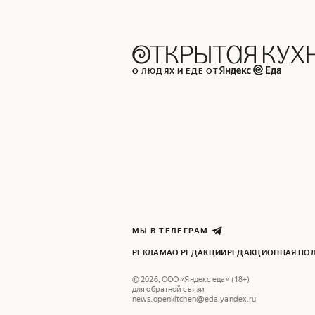
О ЛЮДЯХ И ЕДЕ ОТ
МЫ В ТЕЛЕГРАМ
РЕКЛАМА
О РЕДАКЦИИ
РЕДАКЦИОННАЯ ПО
©
2026
,
ООО «Яндекс еда» (18+)
для обратной связи
news.openkitchen@eda.yandex.ru