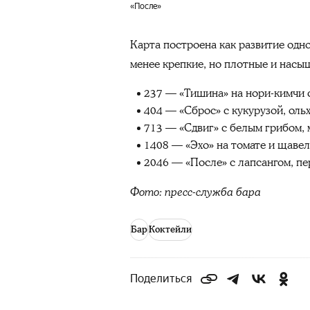
«После»
Карта построена как развитие одно
менее крепкие, но плотные и насы
237 — «Тишина» на нори-кимчи 
404 — «Сброс» с кукурузой, оль
713 — «Сдвиг» с белым грибом,
1408 — «Эхо» на томате и щавел
2046 — «После» с лапсангом, пе
Фото: пресс-служба бара
Бар
Коктейли
Поделиться