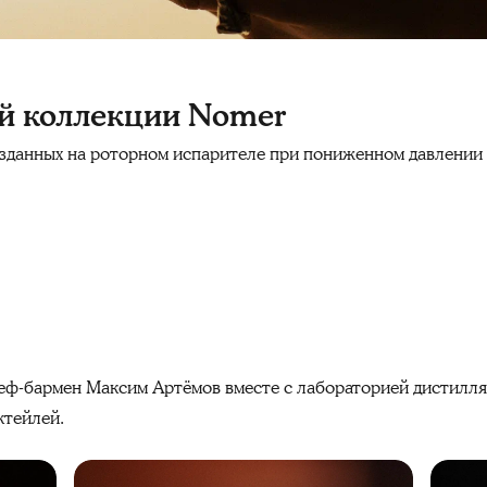
й коллекции Nomer
озданных на роторном испарителе при пониженном давлении 
еф-бармен Максим Артёмов вместе с лабораторией дистилля
ктейлей.