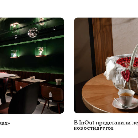
В InOut представили л
ках»
НОВОСТИ
ДРУГОЕ