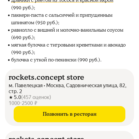
драники с риетом из лосося и красной икрой
(990 руб.);
паккери-паста с сальсиччей и припущенным
шпинатом (950 руб.);
равиолло с вишней и молочно-ванильным соусом
(690 руб.);
мягкая булочка с тигровыми креветками и авокадо
(990 руб.);
булочка с уткой по-пекински (990 руб.).
rockets.concept store
м. Павелецкая • Москва, Садовническая улица, 82,
стр. 2
5.0
(
457
оценок
)
1000-2500 ₽
Позвонить в ресторан