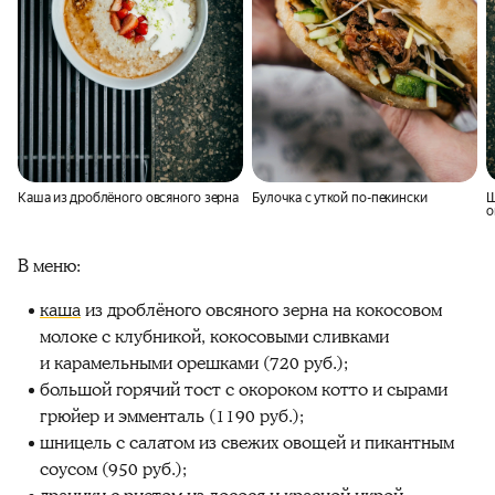
Каша из дроблёного овсяного зерна
Булочка с уткой по-пекински
Ш
о
В меню:
каша
из дроблёного овсяного зерна на кокосовом
молоке с клубникой, кокосовыми сливками
и карамельными орешками (720 руб.);
большой горячий тост с окороком котто и сырами
грюйер и эмменталь (1190 руб.);
шницель с салатом из свежих овощей и пикантным
соусом (950 руб.);