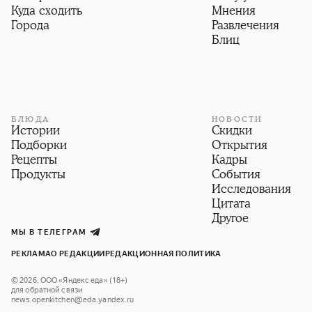
Куда сходить
Мнения
Города
Развлечения
Блиц
БЛЮДА
НОВОСТИ
Истории
Скидки
Подборки
Открытия
Рецепты
Кадры
Продукты
События
Исследования
Цитата
Другое
МЫ В ТЕЛЕГРАМ
РЕКЛАМА
О РЕДАКЦИИ
РЕДАКЦИОННАЯ ПОЛИТИКА
©
2026
,
ООО «Яндекс еда» (18+)
для обратной связи
news.openkitchen@eda.yandex.ru