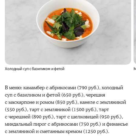
Холодный суп с базиликом и фетой
М
В меню: камамбер с абрикосами (790 руб.), холодный
суп с базиликом и фетой (650 руб.), черешня
с маскарпоне и ромом (850 руб.), канеле с земляникой
(550 руб.), тарт с земляникой (1500 руб.), тарт
с черешней (890 руб.), тарт с шелковицей (950 руб.),
миндальный пирог с абрикосами (750 руб.) и финансье
с земляникой и сметанным кремом (1250 руб.).