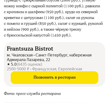
турнедо с трюфельным соусом (2800 руб.), утиную
ножку конфи с сырной полентой (1100 руб.), равиоли
с кроликом и шалфеем (950 руб.), крудо из северной
креветки с цитрусами (1100 руб.), салат из руколы
с помело и грушей (850 руб.), салат с курицей, руколой
и кейлом (900 руб.), а также чёрную треску
с брюссельской капустой (1450 руб.).
Frantsuza Bistrot
м. Чкаловская • Санкт-Петербург, набережная
Адмирала Лазарева, 22
5.0
(
6435
оценок
)
2500-5000 ₽ • Французская, Европейская
Позвонить в ресторан
Фото: пресс-служба ресторана