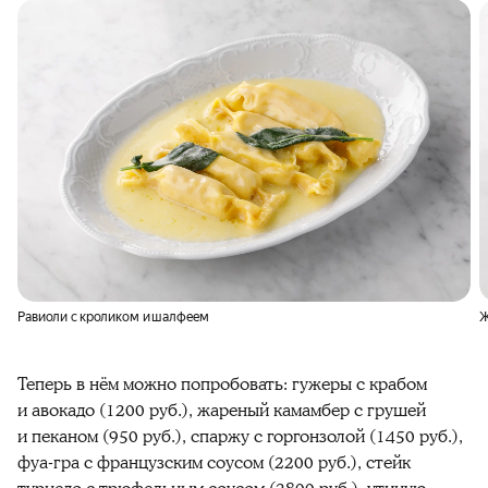
Равиоли с кроликом и шалфеем
Ж
Теперь в нём можно попробовать: гужеры с крабом
и авокадо (1200 руб.), жареный камамбер с грушей
и пеканом (950 руб.), спаржу с горгонзолой (1450 руб.),
фуа-гра с французским соусом (2200 руб.), стейк