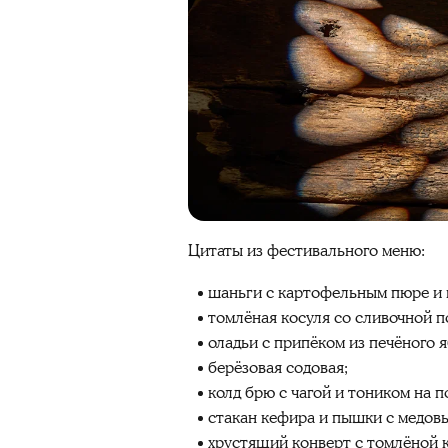
Цитаты из фестивального меню:
шаньги с картофельным пюре и 
томлёная косуля со сливочной п
оладьи с припёком из печёного я
берёзовая содовая;
колд брю с чагой и тоником на п
стакан кефира и пышки с медов
хрустящий конверт с томлёной 