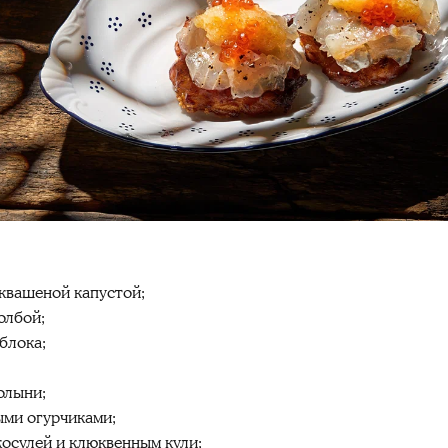
квашеной капустой;
олбой;
блока;
олыни;
ыми огурчиками;
косулей и клюквенным кули;