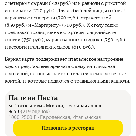
с четырьмя сырами (720 руб.) или
равиоли
с рикоттой
и шпинатом (720 руб.). Для любителей пиццы готовят
варианты с пепперони (790 руб.), страчателлой
(850 руб.) и «Маргариту» (710 руб.). К столу также
предложат традиционные стартеры: сицилийские
оливки (750 руб.), маринованные артишоки (750 руб.)
и ассорти итальянских сыров (610 руб.).
Барная карта поддерживает итальянское настроение:
здесь представлены аранчата с юдзу или лимонад
с малиной, нечайные настои и классические молочные
коктейли, которые подаются с традиционными канноли.
Папина Паста
м. Сокольники • Москва, Песочная аллея
5.0
(
219
оценок
)
1000-2500 ₽ • Европейская, Итальянская
Позвонить в ресторан