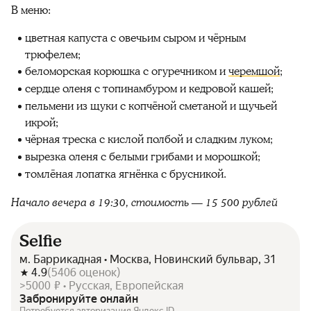
В меню:
цветная капуста с овечьим сыром и чёрным
трюфелем;
беломорская корюшка с огуречником и
черемшой
;
сердце оленя с топинамбуром и кедровой кашей;
пельмени из щуки с копчёной сметаной и щучьей
икрой;
чёрная треска с кислой полбой и сладким луком;
вырезка оленя с белыми грибами и морошкой;
томлёная лопатка ягнёнка с брусникой.
Начало вечера в 19:30, стоимость — 15 500 рублей
Selfie
м. Баррикадная • Москва, Новинский бульвар, 31
4.9
(
5406
оценок
)
>5000 ₽ • Русская, Европейская
Забронируйте онлайн
Потребуется авторизация Яндекс ID