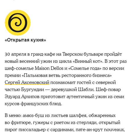
«Открытая кухня»
30 апреля в гранд-кафе на Тверском бульваре пройдёт
новый весенний ужин из цикла «Винный кот». В этот раз
шеф-сомелье Maison Dellos и «Сомелье года» по версии
премии «Пальмовая ветвь ресторанного бизнеса»
Сергей Аксеновский
познакомит гостей с северной
частью Бургундии — деревушкой Шабли. Шеф-повар
Эдуард Архипов приготовит аутентичный ужин из семи
курсов французских блюд.
В меню: амюз-буш из листьев шалфея, обжаренных
во фритюре, гужеры с риетом из стерляди, открытый
пирог писсаладьер с сардинами, пате-ан-крут nouveaux,