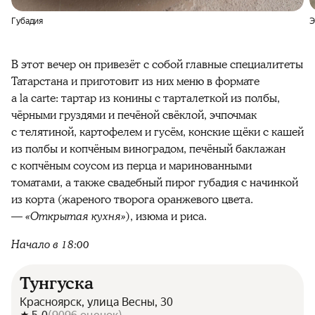
Губадия
Э
В этот вечер он привезёт с собой главные специалитеты
Татарстана и приготовит из них меню в формате
a la carte: тартар из конины с тарталеткой из полбы,
чёрными груздями и печёной свёклой, эчпочмак
с телятиной, картофелем и гусём, конские щёки с кашей
из полбы и копчёным виноградом, печёный баклажан
с копчёным соусом из перца и маринованными
томатами, а также свадебный пирог губадия с начинкой
из корта (жареного творога оранжевого цвета.
—
«Открытая кухня»
), изюма и риса.
Начало в 18:00
Тунгуска
Красноярск, улица Весны, 30