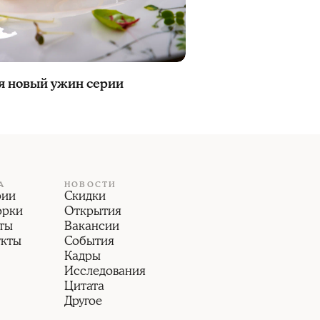
я новый ужин серии
А
НОВОСТИ
рии
Скидки
орки
Открытия
ты
Вакансии
укты
События
Кадры
Исследования
Цитата
Другое