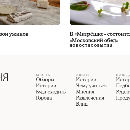
езон ужинов
В «Матрёшке» состоитс
«Московский обед»
НОВОСТИ
СОБЫТИЯ
МЕСТА
ЛЮДИ
БЛЮД
Обзоры
Истории
Исто
Истории
Чему учиться
Подб
Куда сходить
Мнения
Рецеп
Города
Развлечения
Прод
Блиц