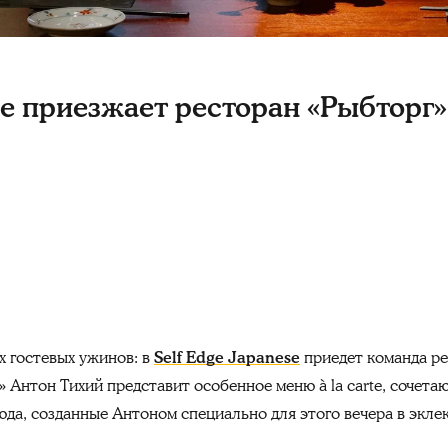
se приезжает ресторан «Рыбторг»
х гостевых ужинов: в
Self Edge Japanese
приедет команда р
» Антон Тихий представит особенное меню à la carte, сочет
да, созданные Антоном специально для этого вечера в эклект