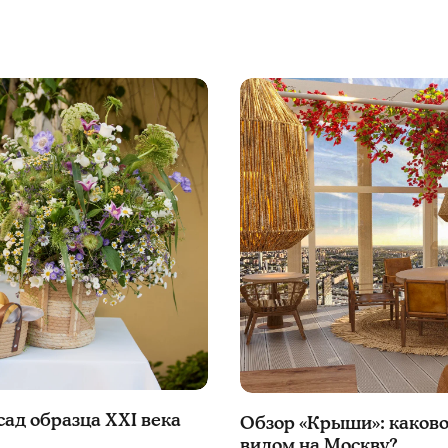
 сад образца ХXI века
Обзор «Крыши»: каково 
видом на Москву?