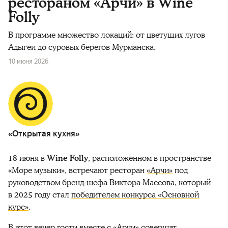
рестораном «Арчи» в Wine
Folly
В программе множество локаций: от цветущих лугов
Адыгеи до суровых берегов Мурманска.
10 июня 2026
«Открытая кухня»
18 июня в
Wine Folly
, расположенном в пространстве
«Море музыки», встречают ресторан
«Арчи»
под
руководством бренд-шефа Виктора Массова, который
в 2025 году стал
победителем конкурса «Основной
курс»
.
В этот вечер гости вместе с «Арчи» совершат