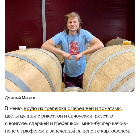
Дмитрий Маслов
В меню:
крудо из гребешка с черешней и томатами
,
цветы цукини с рикоттой и анчоусами, ризотто
с вонголе, спаржей и гребешком, мини-бургер качо-э-
пепе с трюфелем и запечённый ягнёнок с картофелем.